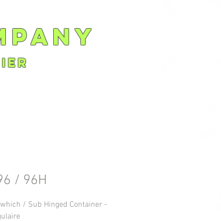
mpany
ier
96 / 96H
which / Sub Hinged Container - 
ulaire