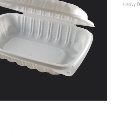
Heavy D
Couleur
150 / c