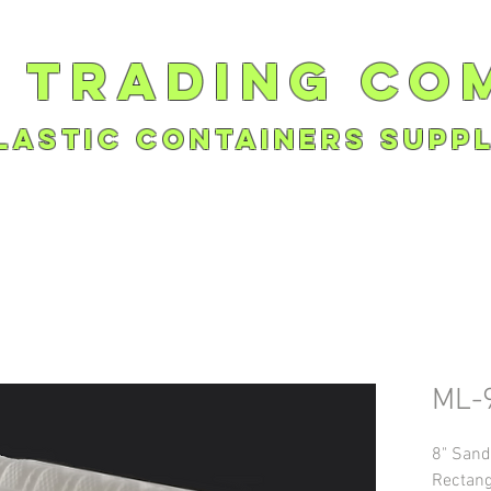
r trading co
lastic containers suppl
ML-
8" Sand
Rectang