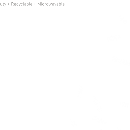
uty + Recyclable + Microwavable
 disponible: Crème / Clair
aisse