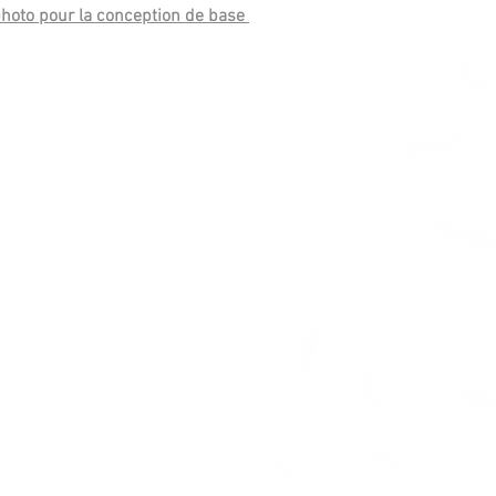
 photo pour la conception de base 
d, pour des conceptions 
alisées - veuillez contacter pour 
nformations ** 
embles / caisse