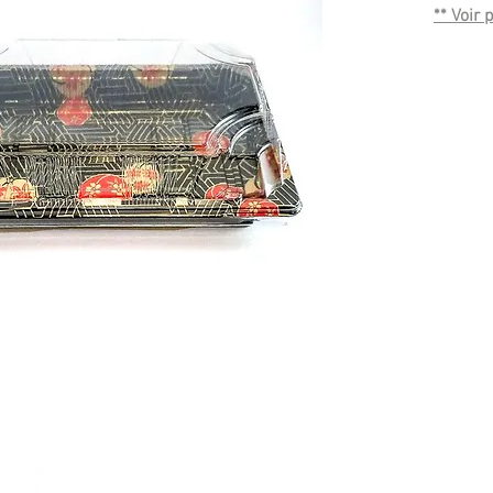
** Voir
standar
personn
plus d'i
600 ens