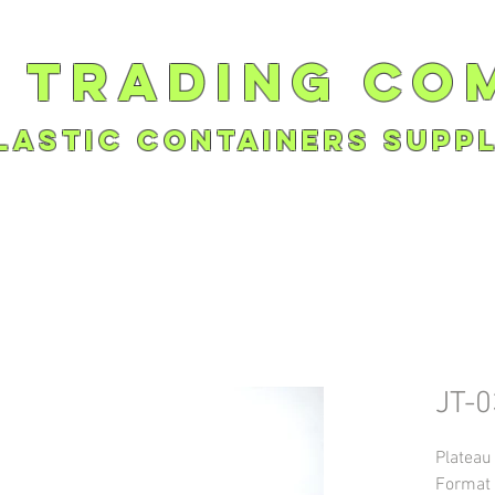
r trading co
lastic containers suppl
JT-0
Plateau 
Format